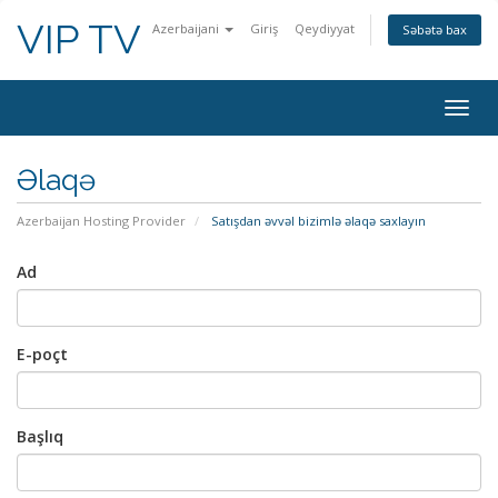
VIP TV
Azerbaijani
Giriş
Qeydiyyat
Səbətə bax
Togg
navig
Əlaqə
Azerbaijan Hosting Provider
Satışdan əvvəl bizimlə əlaqə saxlayın
Ad
E-poçt
Başlıq