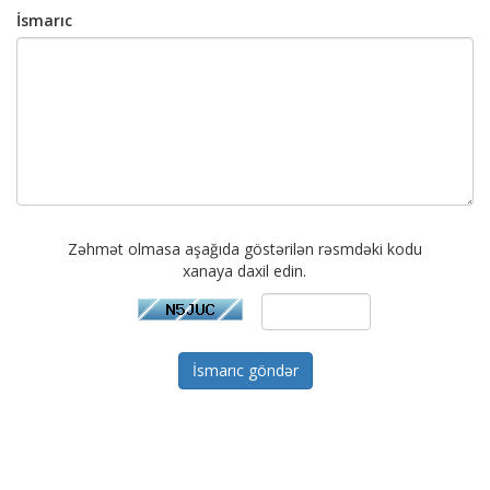
İsmarıc
Zəhmət olmasa aşağıda göstərilən rəsmdəki kodu
xanaya daxil edin.
İsmarıc göndər