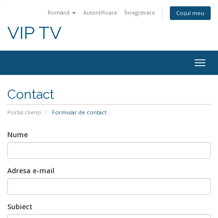
Română
Autentificare
Înregistrare
Coșul meu
VIP TV
Togg
navig
Contact
Portal clienți
Formular de contact
Nume
Adresa e-mail
Subiect