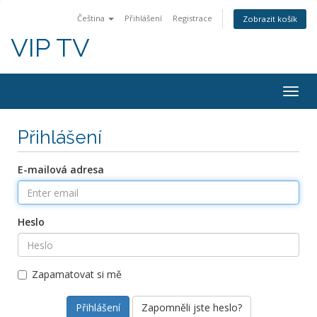
Čeština
Přihlášení
Registrace
Zobrazit košík
VIP TV
Togg
navig
Přihlášení
E-mailová adresa
Heslo
Zapamatovat si mě
Zapomněli jste heslo?